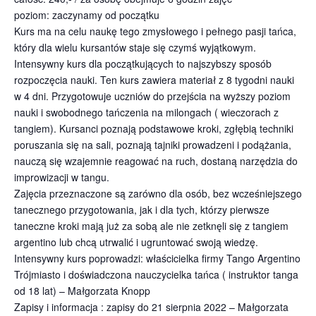
poziom: zaczynamy od początku
Kurs ma na celu naukę tego zmysłowego i pełnego pasji tańca,
który dla wielu kursantów staje się czymś wyjątkowym.
Intensywny kurs dla początkujących to najszybszy sposób
rozpoczęcia nauki. Ten kurs zawiera materiał z 8 tygodni nauki
w 4 dni. Przygotowuje uczniów do przejścia na wyższy poziom
nauki i swobodnego tańczenia na milongach ( wieczorach z
tangiem). Kursanci poznają podstawowe kroki, zgłębią techniki
poruszania się na sali, poznają tajniki prowadzeni i podążania,
nauczą się wzajemnie reagować na ruch, dostaną narzędzia do
improwizacji w tangu.
Zajęcia przeznaczone są zarówno dla osób, bez wcześniejszego
tanecznego przygotowania, jak i dla tych, którzy pierwsze
taneczne kroki mają już za sobą ale nie zetknęli się z tangiem
argentino lub chcą utrwalić i ugruntować swoją wiedzę.
Intensywny kurs poprowadzi: właścicielka firmy Tango Argentino
Trójmiasto i doświadczona nauczycielka tańca ( instruktor tanga
od 18 lat) – Małgorzata Knopp
Zapisy i informacja : zapisy do 21 sierpnia 2022 – Małgorzata