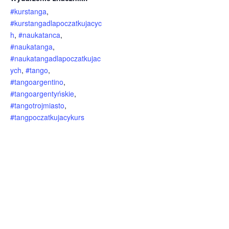
#kurstanga
,
#kurstangadlapoczatkujacyc
h
,
#naukatanca
,
#naukatanga
,
#naukatangadlapoczatkujac
ych
,
#tango
,
#tangoargentino
,
#tangoargentyńskie
,
#tangotrojmiasto
,
#tangpoczatkujacykurs