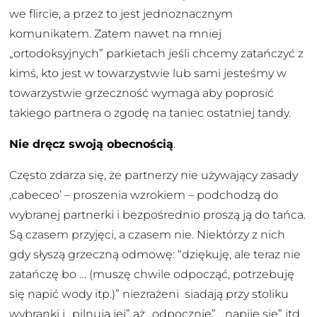
we flircie, a przez to jest jednoznacznym
komunikatem. Zatem nawet na mniej
„ortodoksyjnych” parkietach jeśli chcemy zatańczyć z
kimś, kto jest w towarzystwie lub sami jesteśmy w
towarzystwie grzeczność wymaga aby poprosić
takiego partnera o zgodę na taniec ostatniej tandy.
Nie dręcz swoją obecnością
.
Często zdarza się, że partnerzy nie używający zasady
‚cabeceo’ – proszenia wzrokiem – podchodzą do
wybranej partnerki i bezpośrednio proszą ją do tańca.
Są czasem przyjęci, a czasem nie. Niektórzy z nich
gdy słyszą grzeczną odmowę: “dziękuję, ale teraz nie
zatańczę bo … (muszę chwile odpocząć, potrzebuję
się napić wody itp.)” niezrażeni siadają przy stoliku
wybranki i „pilnują jej” aż „odpocznie”, „napije się” itd.