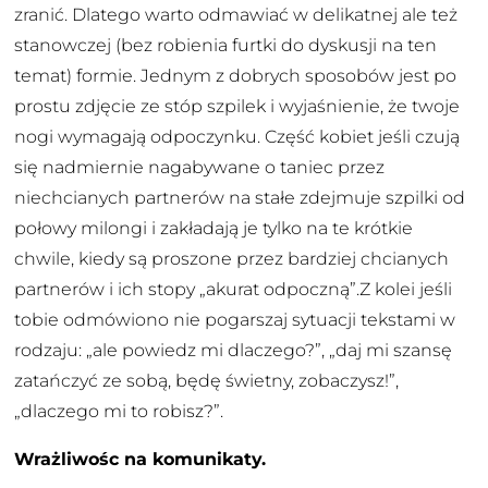
zranić. Dlatego warto odmawiać w delikatnej ale też
stanowczej (bez robienia furtki do dyskusji na ten
temat) formie. Jednym z dobrych sposobów jest po
prostu zdjęcie ze stóp szpilek i wyjaśnienie, że twoje
nogi wymagają odpoczynku. Część kobiet jeśli czują
się nadmiernie nagabywane o taniec przez
niechcianych partnerów na stałe zdejmuje szpilki od
połowy milongi i zakładają je tylko na te krótkie
chwile, kiedy są proszone przez bardziej chcianych
partnerów i ich stopy „akurat odpoczną”.Z kolei jeśli
tobie odmówiono nie pogarszaj sytuacji tekstami w
rodzaju: „ale powiedz mi dlaczego?”, „daj mi szansę
zatańczyć ze sobą, będę świetny, zobaczysz!”,
„dlaczego mi to robisz?”.
Wrażliwośc na komunikaty.