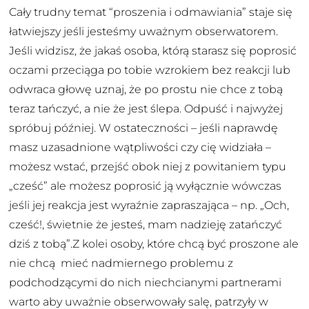
Cały trudny temat “proszenia i odmawiania” staje się
łatwiejszy jeśli jesteśmy uważnym obserwatorem.
Jeśli widzisz, że jakaś osoba, którą starasz się poprosić
oczami przeciąga po tobie wzrokiem bez reakcji lub
odwraca głowę uznaj, że po prostu nie chce z tobą
teraz tańczyć, a nie że jest ślepa. Odpuść i najwyżej
spróbuj później. W ostateczności – jeśli naprawdę
masz uzasadnione wątpliwości czy cię widziała –
możesz wstać, przejść obok niej z powitaniem typu
„cześć” ale możesz poprosić ją wyłącznie wówczas
jeśli jej reakcja jest wyraźnie zapraszająca – np. „Och,
cześć!, świetnie że jesteś, mam nadzieję zatańczyć
dziś z tobą”.Z kolei osoby, które chcą być proszone ale
nie chcą mieć nadmiernego problemu z
podchodzącymi do nich niechcianymi partnerami
warto aby uważnie obserwowały salę, patrzyły w