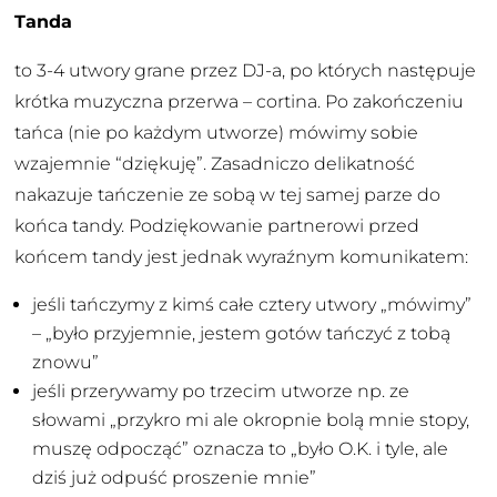
Tanda
to 3-4 utwory grane przez DJ-a, po których następuje
krótka muzyczna przerwa – cortina. Po zakończeniu
tańca (nie po każdym utworze) mówimy sobie
wzajemnie “dziękuję”. Zasadniczo delikatność
nakazuje tańczenie ze sobą w tej samej parze do
końca tandy. Podziękowanie partnerowi przed
końcem tandy jest jednak wyraźnym komunikatem:
jeśli tańczymy z kimś całe cztery utwory „mówimy”
– „było przyjemnie, jestem gotów tańczyć z tobą
znowu”
jeśli przerywamy po trzecim utworze np. ze
słowami „przykro mi ale okropnie bolą mnie stopy,
muszę odpocząć” oznacza to „było O.K. i tyle, ale
dziś już odpuść proszenie mnie”