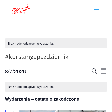
Brak nadchodzących wydarzenia.
#kurstangapazdziernik
Wydar
Wy
8/7/2026
Szukaj
Miesi
Wi
Nawig
Wybierz
na
Kalendarz
po
datę.
Brak nadchodzących wydarzenia.
Wydarzenia
wyszu
i
Wydarzenia – ostatnio zakończone
widok