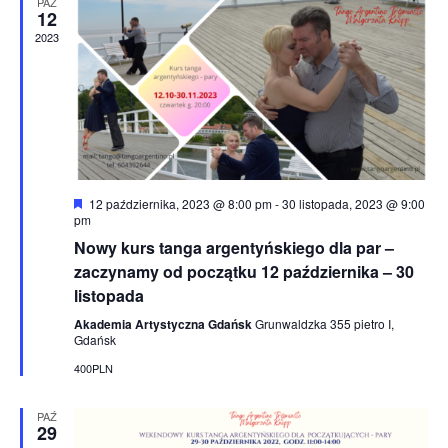
PAŹ
12
2023
Wyróżnione
12 października, 2023 @ 8:00 pm
-
30 listopada, 2023 @ 9:00
pm
Nowy kurs tanga argentyńskiego dla par –
zaczynamy od początku 12 października – 30
listopada
Akademia Artystyczna Gdańsk
Grunwaldzka 355 pietro I,
Gdańsk
400PLN
PAŹ
29