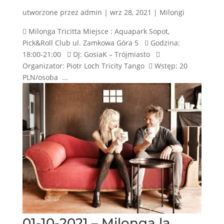
utworzone przez
admin
|
wrz 28, 2021
|
Milongi
 Milonga Tricitta Miejsce : Aquapark Sopot,
Pick&Roll Club ul. Zamkowa Góra 5  Godzina:
18:00-21:00  DJ: GosiaK – Trójmiasto 
Organizator: Piotr Loch Tricity Tango  Wstęp: 20
PLN/osoba ...
01-10-2021 – Milonga la