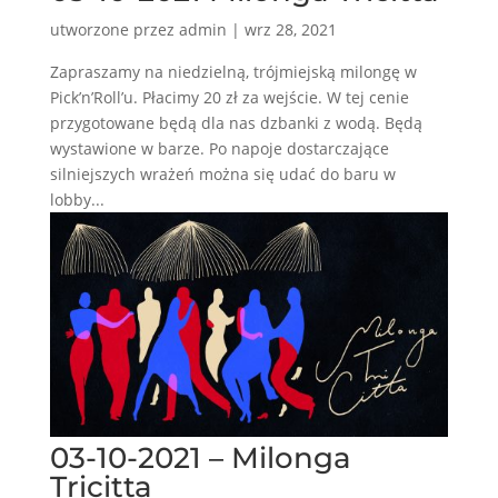
utworzone przez
admin
|
wrz 28, 2021
Zapraszamy na niedzielną, trójmiejską milongę w
Pick’n’Roll’u. Płacimy 20 zł za wejście. W tej cenie
przygotowane będą dla nas dzbanki z wodą. Będą
wystawione w barze. Po napoje dostarczające
silniejszych wrażeń można się udać do baru w
lobby...
03-10-2021 – Milonga
Tricitta