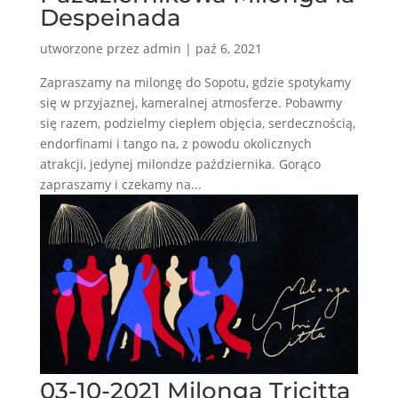
Despeinada
utworzone przez
admin
|
paź 6, 2021
Zapraszamy na milongę do Sopotu, gdzie spotykamy
się w przyjaznej, kameralnej atmosferze. Pobawmy
się razem, podzielmy ciepłem objęcia, serdecznością,
endorfinami i tango na, z powodu okolicznych
atrakcji, jedynej milondze października. Gorąco
zapraszamy i czekamy na...
03-10-2021 Milonga Tricitta