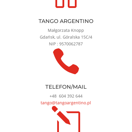
TANGO ARGENTINO
Małgorzata Knopp
Gdańsk, ul. Góralska 15C/4
NIP : 9570062787

TELEFON/MAIL
+48
604 392 644
tango@tangoargentino.pl
l