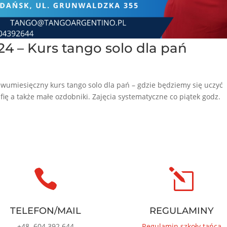
24 – Kurs tango solo dla pań
 dwumiesięczny kurs tango solo dla pań – gdzie będziemy się uczyć
ię a także małe ozdobniki. Zajęcia systematyczne co piątek godz.

l
TELEFON/MAIL
REGULAMINY
+48
604 392 644
Regulamin szkoły tańca