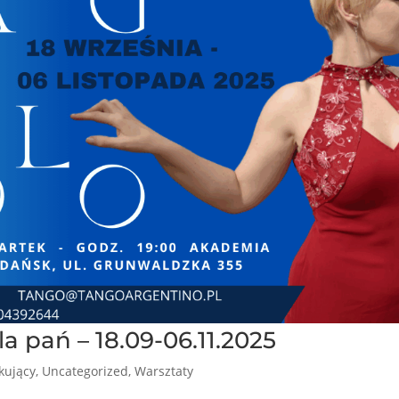
a pań – 18.09-06.11.2025
kujący
,
Uncategorized
,
Warsztaty