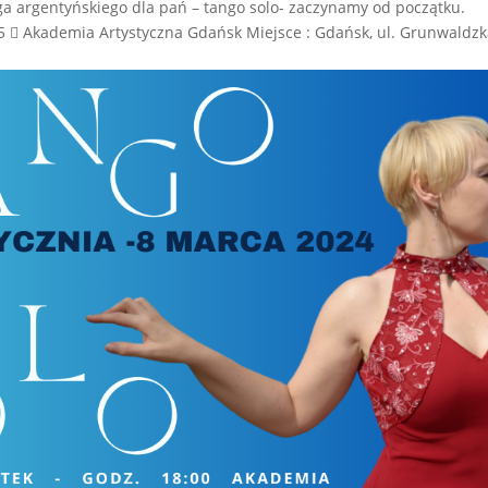
a argentyńskiego dla pań – tango solo- zaczynamy od początku.
25  Akademia Artystyczna Gdańsk Miejsce : Gdańsk, ul. Grunwaldz