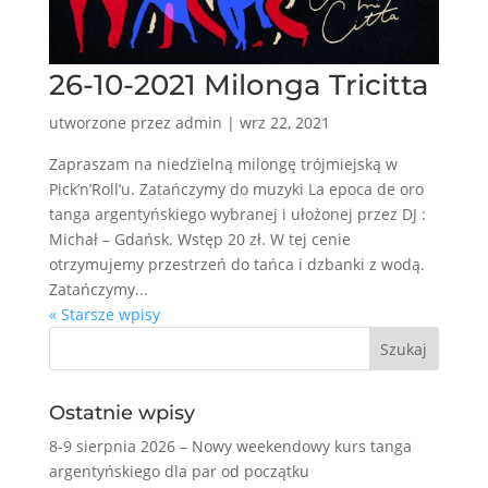
26-10-2021 Milonga Tricitta
utworzone przez
admin
|
wrz 22, 2021
Zapraszam na niedzielną milongę trójmiejską w
Pick’n’Roll’u. Zatańczymy do muzyki La epoca de oro
tanga argentyńskiego wybranej i ułożonej przez DJ :
Michał – Gdańsk. Wstęp 20 zł. W tej cenie
otrzymujemy przestrzeń do tańca i dzbanki z wodą.
Zatańczymy...
« Starsze wpisy
Ostatnie wpisy
8-9 sierpnia 2026 – Nowy weekendowy kurs tanga
argentyńskiego dla par od początku