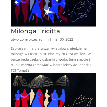
Milonga Tricitta
utworzone przez
admin
|
mar 30, 2022
Zapraszam na pierwszą, kwietniową, niedzielną
milongę w Pick’n’Roll’u. Płacimy 20 zł za wejście. W
barze będą czekały dzbanki z wodą. Inne napoje i
trunki można zamawiać w barze lobby Aquaparku.
TDJ TomaSz