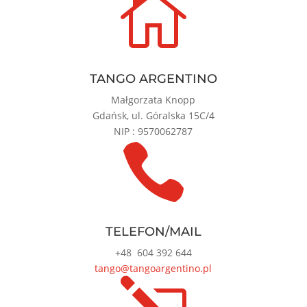

TANGO ARGENTINO
Małgorzata Knopp
Gdańsk, ul. Góralska 15C/4
NIP : 9570062787

TELEFON/MAIL
+48
604 392 644
tango@tangoargentino.pl