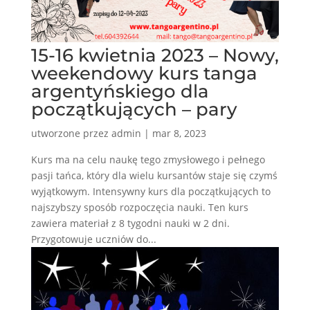
15-16 kwietnia 2023 – Nowy,
weekendowy kurs tanga
argentyńskiego dla
początkujących – pary
utworzone przez
admin
|
mar 8, 2023
Kurs ma na celu naukę tego zmysłowego i pełnego
pasji tańca, który dla wielu kursantów staje się czymś
wyjątkowym. Intensywny kurs dla początkujących to
najszybszy sposób rozpoczęcia nauki. Ten kurs
zawiera materiał z 8 tygodni nauki w 2 dni.
Przygotowuje uczniów do...