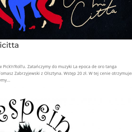
icitta
 Pick’n’Roll’u. Zatańczymy do muzyki La epoca de oro tanga
 Tomasz Zabrzyjewski z Olsztyna. Wstęp 20 zł. W tej cenie otrzymuj
ymy...