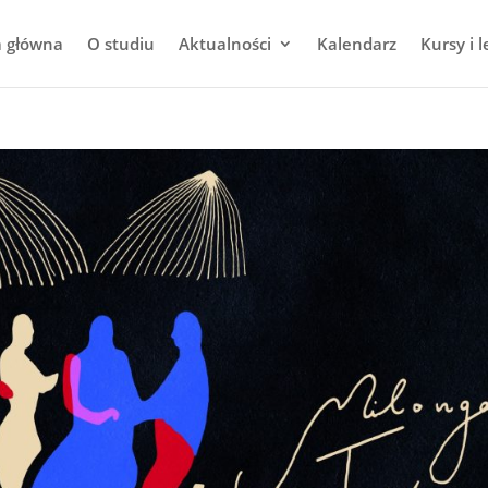
a główna
O studiu
Aktualności
Kalendarz
Kursy i l