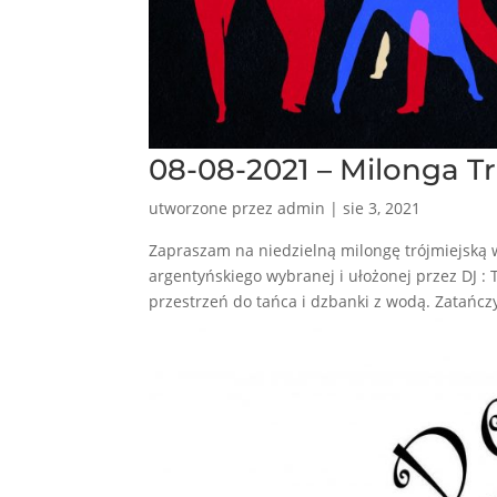
08-08-2021 – Milonga Tr
utworzone przez
admin
|
sie 3, 2021
Zapraszam na niedzielną milongę trójmiejską w
argentyńskiego wybranej i ułożonej przez DJ :
przestrzeń do tańca i dzbanki z wodą. Zatańcz