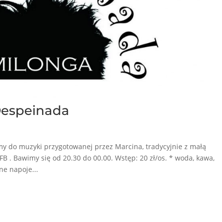
Despeinada
 do muzyki przygotowanej przez Marcina, tradycyjnie z małą
B . Bawimy się od 20.30 do 00.00. Wstęp: 20 zł/os. * woda, kawa,
ne napoje...