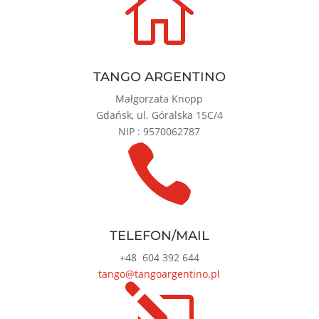

TANGO ARGENTINO
Małgorzata Knopp
Gdańsk, ul. Góralska 15C/4
NIP : 9570062787

TELEFON/MAIL
+48
604 392 644
tango@tangoargentino.pl
l