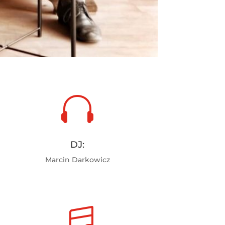

DJ:
Marcin Darkowicz
