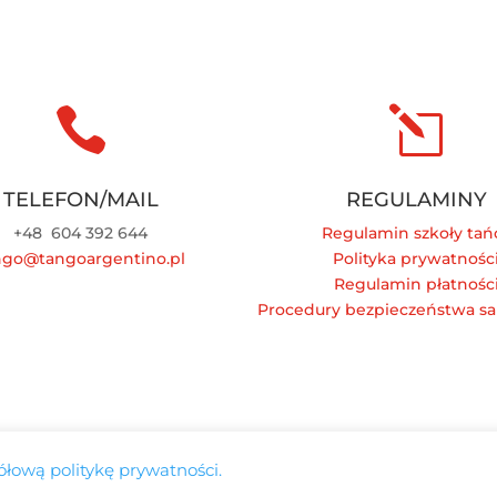

l
TELEFON/MAIL
REGULAMINY
+48
604 392 644
Regulamin szkoły tań
ngo@tangoargentino.pl
Polityka prywatnośc
Regulamin płatnośc
Procedury bezpieczeństwa sa
łową politykę prywatności.