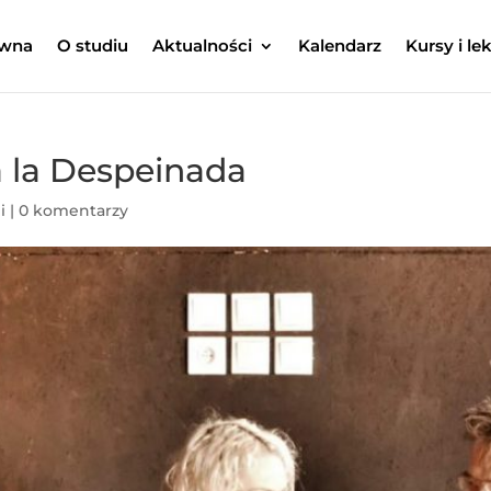
ówna
O studiu
Aktualności
Kalendarz
Kursy i le
a la Despeinada
i
|
0 komentarzy