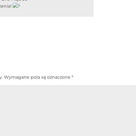
zenia!
y.
Wymagane pola są oznaczone
*