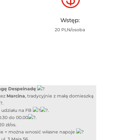
Wstęp:
20 PLN/osoba
ngę Despeinadę
zez
Marcina
, tradycyjnie z małą domieszką
.
 udziału na FB
.
.30 do 00.00
.
0 zł/os.
enie + można wnosić własne napoje
 ul. 3 Maja 56