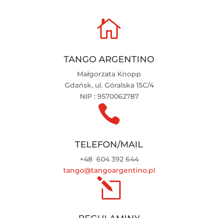

TANGO ARGENTINO
Małgorzata Knopp
Gdańsk, ul. Góralska 15C/4
NIP : 9570062787

TELEFON/MAIL
+48
604 392 644
tango@tangoargentino.pl
l