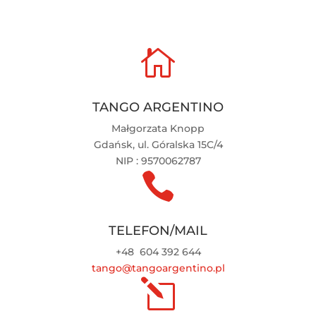

TANGO ARGENTINO
Małgorzata Knopp
Gdańsk, ul. Góralska 15C/4
NIP : 9570062787

TELEFON/MAIL
+48
604 392 644
tango@tangoargentino.pl
l