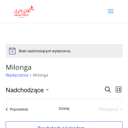
Brak nadchodzących wydarzenia.
Powiadomienie
Milonga
Wydarzenia
Milonga
Wydar
Wy
Nadchodzące
Szukaj
Lista
Wi
Nawig
Wybierz
na
po
datę.
Dzisiaj
Następne
Wydarzenia
Poprzednie
wyszu
Wydarzen
i
widok